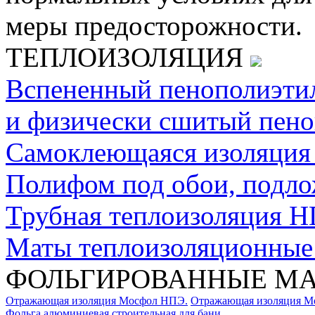
меры предосторожности.
ТЕПЛОИЗОЛЯЦИЯ
Вспененный пенополиэти
и физически сшитый пено
Самоклеющаяся изоляци
Полифом под обои, подло
Трубная теплоизоляция Н
Маты теплоизоляционны
ФОЛЬГИРОВАННЫЕ М
Отражающая изоляция Мосфол НПЭ.
Отражающая изоляция М
Фольга алюминиевая строительная для бани.