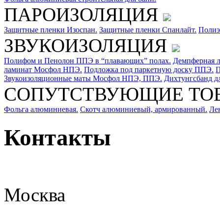
ПАРОИЗОЛЯЦИЯ
Защитные пленки Изоспан.
Защитные пленки Спанлайт.
Полиэ
ЗВУКОИЗОЛЯЦИЯ
Полифом и Пенолон ППЭ в “плавающих” полах.
Демпферная л
ламинат Мосфол НПЭ.
Подложка под паркетную доску ППЭ.
П
Звукоизоляционные маты Мосфол НПЭ, ППЭ.
Дихтунгсбанд д
СОПУТСТВУЮЩИЕ ТО
Фольга алюминиевая.
Скотч алюминиевый, армированный.
Ле
Контакты
Москва