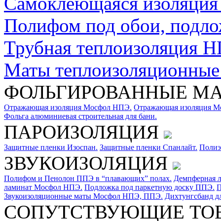
Самоклеющаяся изоляци
Полифом под обои, подло
Трубная теплоизоляция Н
Маты теплоизоляционны
ФОЛЬГИРОВАННЫЕ М
Отражающая изоляция Мосфол НПЭ.
Отражающая изоляция М
Фольга алюминиевая строительная для бани.
ПАРОИЗОЛЯЦИЯ
Защитные пленки Изоспан.
Защитные пленки Спанлайт.
Полиэ
ЗВУКОИЗОЛЯЦИЯ
Полифом и Пенолон ППЭ в “плавающих” полах.
Демпферная л
ламинат Мосфол НПЭ.
Подложка под паркетную доску ППЭ.
П
Звукоизоляционные маты Мосфол НПЭ, ППЭ.
Дихтунгсбанд д
СОПУТСТВУЮЩИЕ ТО